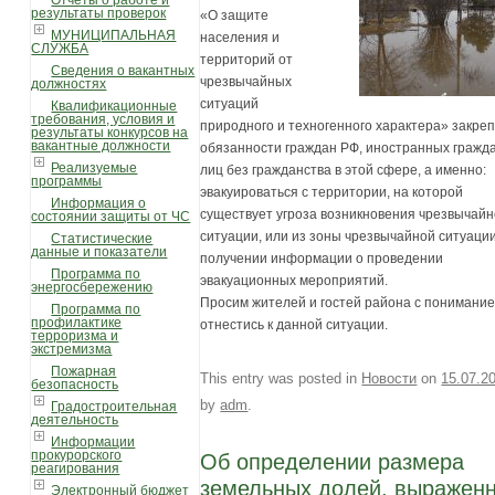
Отчеты о работе и
результаты проверок
«О защите
МУНИЦИПАЛЬНАЯ
населения и
СЛУЖБА
территорий от
Сведения о вакантных
чрезвычайных
должностях
ситуаций
Квалификационные
требования, условия и
природного и техногенного характера» закре
результаты конкурсов на
вакантные должности
обязанности граждан РФ, иностранных гражд
Реализуемые
лиц без гражданства в этой сфере, а именно:
программы
эвакуироваться с территории, на которой
Информация о
существует угроза возникновения чрезвычай
состоянии защиты от ЧС
ситуации, или из зоны чрезвычайной ситуаци
Статистические
данные и показатели
получении информации о проведении
Программа по
эвакуационных мероприятий.
энергосбережению
Просим жителей и гостей района с понимани
Программа по
профилактике
отнестись к данной ситуации.
терроризма и
экстремизма
Пожарная
This entry was posted in
Новости
on
15.07.2
безопасность
by
adm
.
Градостроительная
деятельность
Информации
прокурорского
Об определении размера
реагирования
земельных долей, выражен
Электронный бюджет