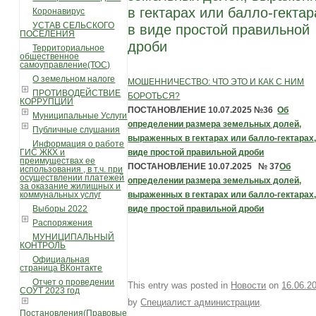
в гектарах или балло-гектар
Коронавирус
УСТАВ СЕЛЬСКОГО
в виде простой правильной
ПОСЕЛЕНИЯ
дроби
Территориальное
общественное
самоуправление(ТОС)
О земельном налоге
МОШЕННИЧЕСТВО: ЧТО ЭТО И КАК С НИМ
ПРОТИВОДЕЙСТВИЕ
БОРОТЬСЯ?
КОРРУПЦИИ
ПОСТАНОВЛЕНИЕ
10.07.2025 №36
Об
Муниципальные Услуги
определении размера земельных долей,
Публичные слушания
выраженных в гектарах или балло-гектарах,
Информация о работе
виде простой правильной дроби
ГИС ЖКХ и
преимуществах ее
ПОСТАНОВЛЕНИЕ
10.07.2025 № 37
Об
использования , в т.ч. при
осуществлении платежей
определении размера земельных долей,
за оказание жилищных и
выраженных в гектарах или балло-гектарах,
коммунальных услуг
виде простой правильной дроби
Выборы 2022
Распоряжения
МУНИЦИПАЛЬНЫЙ
КОНТРОЛЬ
Официальная
страница ВКонтакте
Отчет о проведении
This entry was posted in
Новости
on
16.06.2
СОУТ 2023 год
by
Специалист администрации
.
Постановления(Правовые