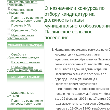
акты муниципального
образования)
О назначении конкурса по
Общественные
обсуждения
отбору кандидатур на
Принятие решения по
должность главы
планировке территории
муниципального образовани
Проекты НПА
Обращение с ТКО
Паскинское сельское
Муниципальная
поселение
собственность
ОБРАЩЕНИЯ ГРАЖДАН
Назначить проведение конкурса по от
О работе с
кандидатур на должность главы
обращениями граждан
муниципального образования Паскинс
Интернет приемная
сельское поселение 25 марта 2025 год
График приема
10.00 часов в здании администрации
граждан руководителями
Паскинского сельского поселения по
МУНИЦИПАЛЬНЫЕ
адресу д. Паска, ул. Новая, д.1
УСЛУГИ И ФУНКЦИИ
Провести прием документов в
администрации Паскинского сельского
Муниципальные
поселения по адресу: д. Паска, ул. Нов
функции
д.1 с 26 февраля 2025 г. по 17 марта 2
Принятие решения по
планировке территории
года включительно, исключая обеденн
перерыв с 12-00 до 13-00, в рабочие д