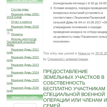
СЕЛЬСКАЯ ДУМА
(понедельник-пятница) с 8-30 до 16-00
Условия конкурса, порядок проведения
Состав думы
конкурсных испытаний установить в
Решения думы 2005-
2019 годов
соответствии с Решением Паскинской
Отчет о работе
сельской Думы № 4/4 от 15.06.2017 «О
Решения Думы 2020
утверждении положения о порядке
года
проведения конкурса по отбору канди
Проекты
на должность главы Паскинского сельс
Доходы депутатов
поселения».
Паскинской сельской
Думы
Решения Думы 2021
года
This entry was posted in
Новости
on
28.02.2
Решения Думы 2022
by
Специалист администрации
.
года
Решения Думы 2023
года
ПРЕДОСТАВЛЕНИЕ
Решения Думы 2024
года
ЗЕМЕЛЬНЫХ УЧАСТКОВ В
Решения Думы 2025
СОБСТВЕННОСТЬ
года
БЕСПЛАТНО УЧАСТНИКАМ
Решения Думы 2026
года
СПЕЦИАЛЬНОЙ ВОЕННОЙ
ПОИСК ПО САЙТУ
ОПЕРАЦИИ ИЛИ ЧЛЕНАМ 
СЕМЕЙ
Найти: