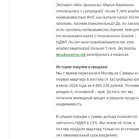
Эксперт «Мои финансы» Мария Иваткина
столкнулась с ситуацией: после 5 лет владе
недвижимостью ФНС насчитала налог после
продажи, причем значительный! Да, по закону
если продать недвижимость дороже, чем куп
то возникает налог с полученного дохода –
НДФЛ. Но от него освобождаются те, кто
владел квартирой дольше 5 лет. Эксперты
моифинансы.рф
разобрались в нюансах.
История покупки и продажи
Мы с мужем переехали в Москву из Самары и
первую квартиру в ипотеку от застройщика ку
в июле 2018 года за 4 885 226 рублей. Полов
владею я, половиной – муж. За пять лет мы
погасили жилищный кредит и решили продат
недвижимость.
В общем порядке с суммы дохода полагается
заплатить НДФЛ в 13%. Мы знали об этом, а
потому продали квартиру только по истечении
лет (минимальный срок владения).