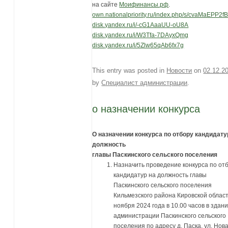
на сайте
Моифинансы.рф
.
own.nationalpriority.ru/index.php/s/cvaMaEPP2f
disk.yandex.ru/i/-cG1AaaUU-oU8A
disk.yandex.ru/i/W3Tfa-7DAyxQmg
disk.yandex.ru/i/5Zlw65qAb6fx7g
This entry was posted in
Новости
on
02.12.2
by
Специалист администрации
.
о назначении конкурса
О назначении конкурса по отбору кандидату
должность
главы Паскинского сельского поселения
Назначить проведение конкурса по от
кандидатур на должность главы
Паскинского сельского поселения
Кильмезского района Кировской област
ноября 2024 года в 10.00 часов в здан
администрации Паскинского сельского
поселения по адресу д. Паска, ул. Нова