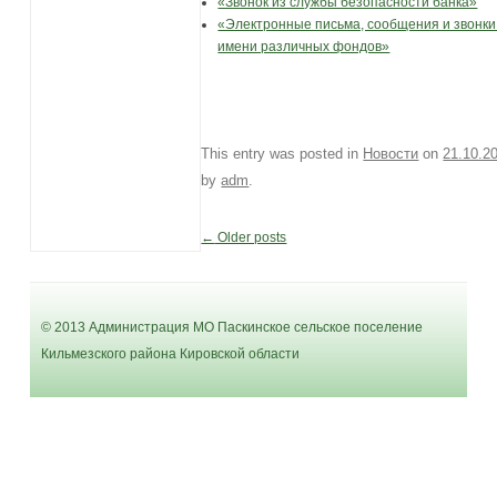
«Звонок из службы безопасности банка»
«Электронные письма, сообщения и звонки
имени различных фондов»
This entry was posted in
Новости
on
21.10.2
by
adm
.
←
Older posts
Post navigation
© 2013 Администрация МО Паскинское сельское поселение
Кильмезского района Кировской области