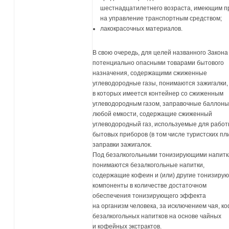
шестнадцатилетнего возраста, имеющим п
на управление транспортным средством;
лакокрасочных материалов.
В свою очередь, для целей названного Закона
потенциально опасными товарами бытового
назначения, содержащими сжиженные
углеводородные газы, понимаются зажигалки,
в которых имеется контейнер со сжиженным
углеводородным газом, заправочные баллон
любой емкости, содержащие сжиженный
углеводородный газ, используемые для рабо
бытовых приборов (в том числе туристских пли
заправки зажигалок.
Под безалкогольными тонизирующими напит
понимаются безалкогольные напитки,
содержащие кофеин и (или) другие тонизиру
компоненты в количестве достаточном
обеспечения тонизирующего эффекта
на организм человека, за исключением чая, ко
безалкогольных напитков на основе чайных
и кофейных экстрактов.