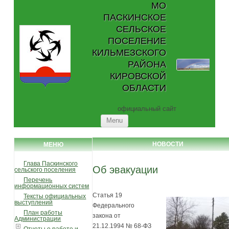
МО
ПАСКИНСКОЕ
СЕЛЬСКОЕ
ПОСЕЛЕНИЕ
КИЛЬМЕЗСКОГО
РАЙОНА
КИРОВСКОЙ
ОБЛАСТИ
официальный сайт
Skip to content
Menu
НОВОСТИ
МЕНЮ
Глава Паскинского
Об эвакуации
сельского поселения
Перечень
информационных систем
Статья 19
Тексты официальных
выступлений
Федерального
План работы
закона от
Администрации
21.12.1994 № 68-ФЗ