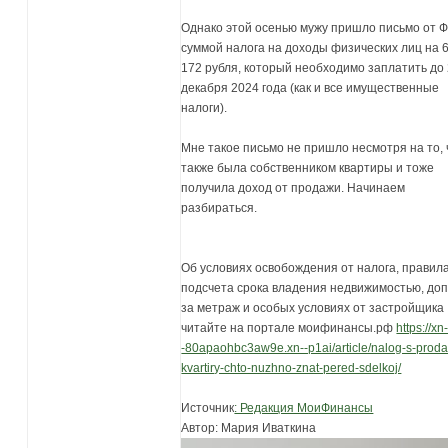
Однако этой осенью мужу пришло письмо от 
суммой налога на доходы физических лиц на 
172 рубля, который необходимо заплатить до
декабря 2024 года (как и все имущественные
налоги).
Мне такое письмо не пришло несмотря на то, 
также была собственником квартиры и тоже
получила доход от продажи. Начинаем
разбираться.
Об условиях освобождения от налога, правил
подсчета срока владения недвижимостью, до
за метраж и особых условиях от застройщика 
читайте на портале моифинансы.рф
https://xn
-80apaohbc3aw9e.xn--p1ai/article/nalog-s-proda
kvartiry-chto-nuzhno-znat-pered-sdelkoj/
Источник
: Редакция МоиФинансы
Автор: Мария Иваткина