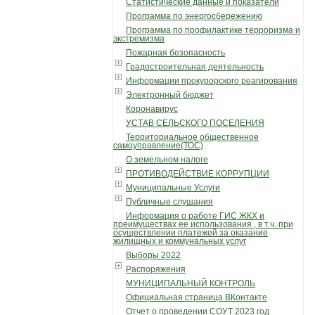
Статистические данные и показатели
Программа по энергосбережению
Программа по профилактике терроризма и
экстремизма
Пожарная безопасность
Градостроительная деятельность
Информации прокурорского реагирования
Электронный бюджет
Коронавирус
УСТАВ СЕЛЬСКОГО ПОСЕЛЕНИЯ
Территориальное общественное
самоуправление(ТОС)
О земельном налоге
ПРОТИВОДЕЙСТВИЕ КОРРУПЦИИ
Муниципальные Услуги
Публичные слушания
Информация о работе ГИС ЖКХ и
преимуществах ее использования , в т.ч. при
осуществлении платежей за оказание
жилищных и коммунальных услуг
Выборы 2022
Распоряжения
МУНИЦИПАЛЬНЫЙ КОНТРОЛЬ
Официальная страница ВКонтакте
Отчет о проведении СОУТ 2023 год