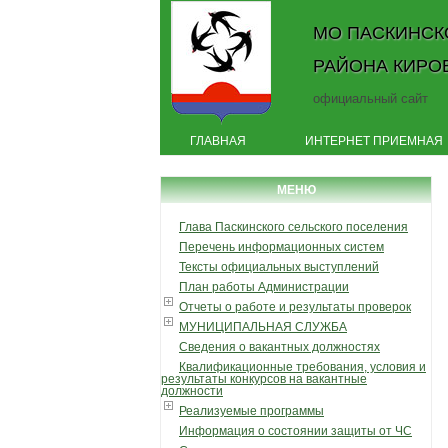
МО ПАСКИНСК
РАЙОНА КИРО
официальный сайт
ГЛАВНАЯ
ИНТЕРНЕТ ПРИЕМНАЯ
МЕНЮ
Глава Паскинского сельского поселения
Перечень информационных систем
Тексты официальных выступлений
План работы Администрации
Отчеты о работе и результаты проверок
МУНИЦИПАЛЬНАЯ СЛУЖБА
Сведения о вакантных должностях
Квалификационные требования, условия и
результаты конкурсов на вакантные
должности
Реализуемые программы
Информация о состоянии защиты от ЧС