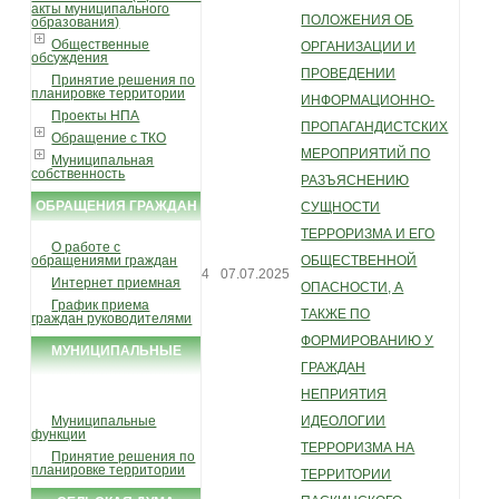
акты муниципального
ПОЛОЖЕНИЯ ОБ
образования)
Общественные
ОРГАНИЗАЦИИ И
обсуждения
ПРОВЕДЕНИИ
Принятие решения по
планировке территории
ИНФОРМАЦИОННО-
Проекты НПА
ПРОПАГАНДИСТСКИХ
Обращение с ТКО
МЕРОПРИЯТИЙ ПО
Муниципальная
собственность
РАЗЪЯСНЕНИЮ
ОБРАЩЕНИЯ ГРАЖДАН
СУЩНОСТИ
ТЕРРОРИЗМА И ЕГО
О работе с
обращениями граждан
ОБЩЕСТВЕННОЙ
4
07.07.2025
Интернет приемная
ОПАСНОСТИ, А
График приема
ТАКЖЕ ПО
граждан руководителями
ФОРМИРОВАНИЮ У
МУНИЦИПАЛЬНЫЕ
ГРАЖДАН
УСЛУГИ И ФУНКЦИИ
НЕПРИЯТИЯ
Муниципальные
ИДЕОЛОГИИ
функции
ТЕРРОРИЗМА НА
Принятие решения по
планировке территории
ТЕРРИТОРИИ