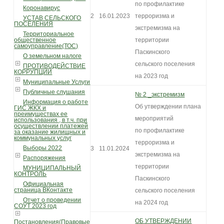
по профилактике
Коронавирус
2
16.01.2023
терроризма и
УСТАВ СЕЛЬСКОГО
ПОСЕЛЕНИЯ
экстремизма на
Территориальное
общественное
территории
самоуправление(ТОС)
Паскинского
О земельном налоге
сельского поселения
ПРОТИВОДЕЙСТВИЕ
КОРРУПЦИИ
на 2023 год
Муниципальные Услуги
Публичные слушания
№ 2 _экстремизм
Информация о работе
Об утверждении плана
ГИС ЖКХ и
преимуществах ее
мероприятий
использования , в т.ч. при
осуществлении платежей
по профилактике
за оказание жилищных и
коммунальных услуг
терроризма и
Выборы 2022
3
11.01.2024
экстремизма на
Распоряжения
территории
МУНИЦИПАЛЬНЫЙ
КОНТРОЛЬ
Паскинского
Официальная
страница ВКонтакте
сельского поселения
Отчет о проведении
на 2024 год
СОУТ 2023 год
ОБ УТВЕРЖДЕНИИ
Постановления(Правовые