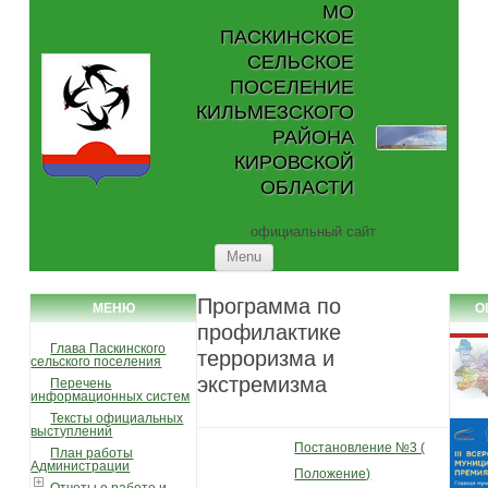
МО
ПАСКИНСКОЕ
СЕЛЬСКОЕ
ПОСЕЛЕНИЕ
КИЛЬМЕЗСКОГО
РАЙОНА
КИРОВСКОЙ
ОБЛАСТИ
официальный сайт
Skip to content
Menu
Программа по
МЕНЮ
О
профилактике
Глава Паскинского
терроризма и
сельского поселения
экстремизма
Перечень
информационных систем
Тексты официальных
выступлений
Постановление №3 (
План работы
Администрации
Положение)