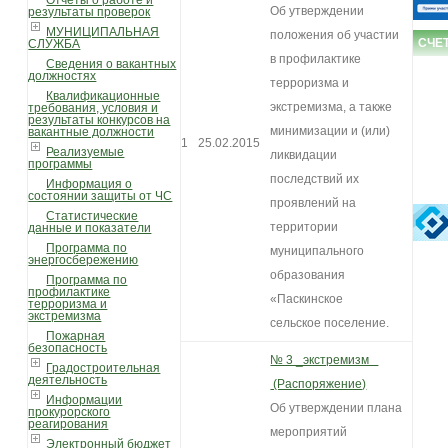
Отчеты о работе и
Об утверждении
результаты проверок
МУНИЦИПАЛЬНАЯ
положения об участии
СЧЕ
СЛУЖБА
в профилактике
Сведения о вакантных
должностях
терроризма и
Квалификационные
экстремизма, а также
требования, условия и
результаты конкурсов на
минимизации и (или)
вакантные должности
1
25.02.2015
Реализуемые
ликвидации
программы
последствий их
Информация о
состоянии защиты от ЧС
проявлений на
Статистические
территории
данные и показатели
Программа по
муниципального
энергосбережению
образования
Программа по
профилактике
«Паскинское
терроризма и
экстремизма
сельское поселение.
Пожарная
безопасность
№ 3 _экстремизм
Градостроительная
деятельность
(Распоряжение)
Информации
Об утверждении плана
прокурорского
реагирования
мероприятий
Электронный бюджет