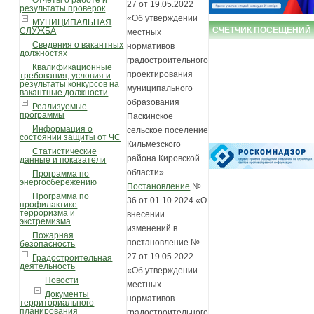
Отчеты о работе и
27 от 19.05.2022
результаты проверок
«Об утверждении
МУНИЦИПАЛЬНАЯ
СЧЕТЧИК ПОСЕЩЕНИЙ
СЛУЖБА
местных
Сведения о вакантных
нормативов
должностях
градостроительного
Квалификационные
проектирования
требования, условия и
результаты конкурсов на
муниципального
вакантные должности
образования
Реализуемые
программы
Паскинское
Информация о
сельское поселение
состоянии защиты от ЧС
Кильмезского
Статистические
района Кировской
данные и показатели
области»
Программа по
энергосбережению
Постановление
№
Программа по
36 от 01.10.2024 «О
профилактике
терроризма и
внесении
экстремизма
изменений в
Пожарная
постановление №
безопасность
27 от 19.05.2022
Градостроительная
деятельность
«Об утверждении
Новости
местных
Документы
нормативов
территориального
планирования
градостроительного