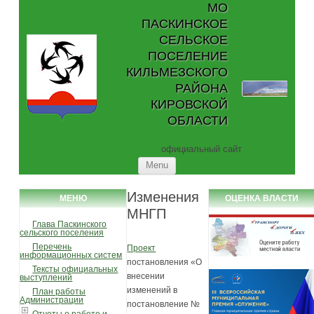
МО
ПАСКИНСКОЕ
СЕЛЬСКОЕ
ПОСЕЛЕНИЕ
КИЛЬМЕЗСКОГО
РАЙОНА
КИРОВСКОЙ
ОБЛАСТИ
официальный сайт
Skip to content
Menu
Изменения
МЕНЮ
ОЦЕНКА ВЛАСТИ
МНГП
Глава Паскинского
сельского поселения
Перечень
Проект
информационных систем
постановления «О
Тексты официальных
внесении
выступлений
изменений в
План работы
Администрации
постановление №