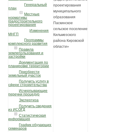
Генеральный
проектирования
план
муниципального
Местные
образования
нормативы
градостроительного
Паскинское
проектирования
сельское поселение
Изменения
МНГП
Кильмезского
Программы
района Кировской
комплексного развития
области»
Правила
землепользования и
застройки
Документация по
планировке территории
Приобрести
земельный участок
Получить услугу в
сфере строиительства
Исчерпывающие
перечни процедур
Экспертиза
Получить сведения
из ИСОГД
Статистическая
информация
График обучающих
семинаров