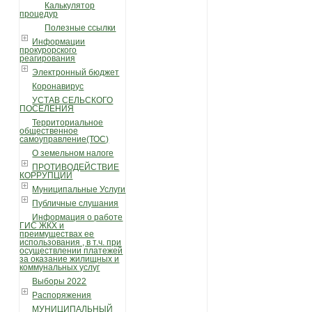
Калькулятор
процедур
Полезные ссылки
Информации
прокурорского
реагирования
Электронный бюджет
Коронавирус
УСТАВ СЕЛЬСКОГО
ПОСЕЛЕНИЯ
Территориальное
общественное
самоуправление(ТОС)
О земельном налоге
ПРОТИВОДЕЙСТВИЕ
КОРРУПЦИИ
Муниципальные Услуги
Публичные слушания
Информация о работе
ГИС ЖКХ и
преимуществах ее
использования , в т.ч. при
осуществлении платежей
за оказание жилищных и
коммунальных услуг
Выборы 2022
Распоряжения
МУНИЦИПАЛЬНЫЙ