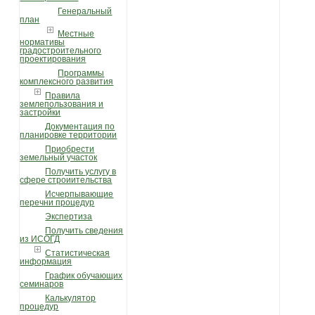
Генеральный
план
Местные
нормативы
градостроительного
проектирования
Программы
комплексного развития
Правила
землепользования и
застройки
Документация по
планировке территории
Приобрести
земельный участок
Получить услугу в
сфере строиительства
Исчерпывающие
перечни процедур
Экспертиза
Получить сведения
из ИСОГД
Статистическая
информация
График обучающих
семинаров
Калькулятор
процедур