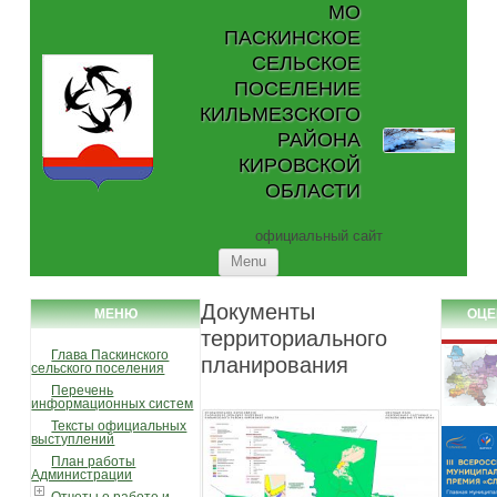
МО
ПАСКИНСКОЕ
СЕЛЬСКОЕ
ПОСЕЛЕНИЕ
КИЛЬМЕЗСКОГО
РАЙОНА
КИРОВСКОЙ
ОБЛАСТИ
официальный сайт
Skip to content
Menu
Документы
МЕНЮ
ОЦЕ
территориального
Глава Паскинского
планирования
сельского поселения
Перечень
информационных систем
Тексты официальных
выступлений
План работы
Администрации