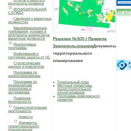
Отчеты о работе и
результаты проверок
МУНИЦИПАЛЬНАЯ
СЧЕТЧ
СЛУЖБА
Сведения о вакантных
должностях
Квалификационные
требования, условия и
результаты конкурсов на
Решение №3(2) ( Правила
вакантные должности
Реализуемые
Землепользования
Документы
программы
территориального
Информация о
состоянии защиты от ЧС
планирования
Статистические
данные и показатели
Программа по
энергосбережению
Программа по
Генеральный план
профилактике
Местные нормативы
терроризма и
градостроительного
экстремизма
проектирования
Программы комплексного
Пожарная
развития
безопасность
Градостроительная
деятельность
Новости
Документы
территориального
планирования