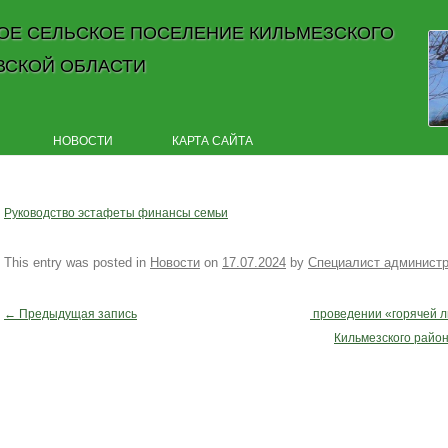
ОЕ СЕЛЬСКОЕ ПОСЕЛЕНИЕ КИЛЬМЕЗСКОГО
ВСКОЙ ОБЛАСТИ
Skip to content
НОВОСТИ
КАРТА САЙТА
Руководство эстафеты финансы семьи
This entry was posted in
Новости
on
17.07.2024
by
Специалист админист
←
Предыдущая запись
проведении «горячей л
Post navigation
Кильмезского район