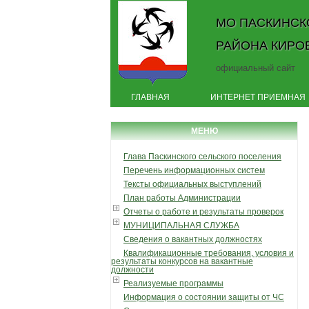
МО ПАСКИНСК
РАЙОНА КИРО
официальный сайт
ГЛАВНАЯ
ИНТЕРНЕТ ПРИЕМНАЯ
МЕНЮ
Глава Паскинского сельского поселения
Перечень информационных систем
Тексты официальных выступлений
План работы Администрации
Отчеты о работе и результаты проверок
МУНИЦИПАЛЬНАЯ СЛУЖБА
Сведения о вакантных должностях
Квалификационные требования, условия и
результаты конкурсов на вакантные
должности
Реализуемые программы
Информация о состоянии защиты от ЧС