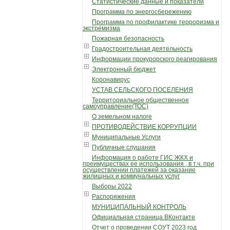
Статистические данные и показатели
Программа по энергосбережению
Программа по профилактике терроризма и
экстремизма
Пожарная безопасность
Градостроительная деятельность
Информации прокурорского реагирования
Электронный бюджет
Коронавирус
УСТАВ СЕЛЬСКОГО ПОСЕЛЕНИЯ
Территориальное общественное
самоуправление(ТОС)
О земельном налоге
ПРОТИВОДЕЙСТВИЕ КОРРУПЦИИ
Муниципальные Услуги
Публичные слушания
Информация о работе ГИС ЖКХ и
преимуществах ее использования , в т.ч. при
осуществлении платежей за оказание
жилищных и коммунальных услуг
Выборы 2022
Распоряжения
МУНИЦИПАЛЬНЫЙ КОНТРОЛЬ
Официальная страница ВКонтакте
Отчет о проведении СОУТ 2023 год