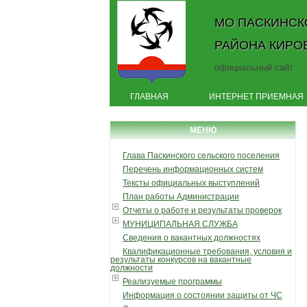
МО ПАСКИНСК
РАЙОНА КИРО
официальный сайт
ГЛАВНАЯ
ИНТЕРНЕТ ПРИЕМНАЯ
МЕНЮ
Глава Паскинского сельского поселения
Перечень информационных систем
Тексты официальных выступлений
План работы Администрации
Отчеты о работе и результаты проверок
МУНИЦИПАЛЬНАЯ СЛУЖБА
Сведения о вакантных должностях
Квалификационные требования, условия и
результаты конкурсов на вакантные
должности
Реализуемые программы
Информация о состоянии защиты от ЧС