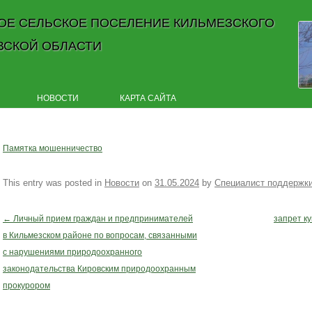
ОЕ СЕЛЬСКОЕ ПОСЕЛЕНИЕ КИЛЬМЕЗСКОГО
ВСКОЙ ОБЛАСТИ
Skip to content
НОВОСТИ
КАРТА САЙТА
Памятка мошенничество
This entry was posted in
Новости
on
31.05.2024
by
Специалист поддержк
←
Личный прием граждан и предпринимателей
запрет к
Post navigation
в Кильмезском районе по вопросам, связанными
с нарушениями природоохранного
законодательства Кировским природоохранным
прокурором