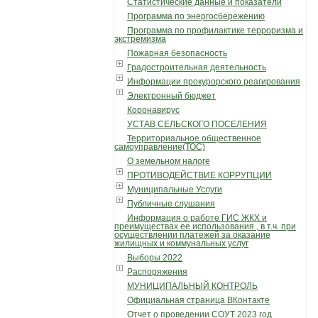
Статистические данные и показатели
Программа по энергосбережению
Программа по профилактике терроризма и
экстремизма
Пожарная безопасность
Градостроительная деятельность
Информации прокурорского реагирования
Электронный бюджет
Коронавирус
УСТАВ СЕЛЬСКОГО ПОСЕЛЕНИЯ
Территориальное общественное
самоуправление(ТОС)
О земельном налоге
ПРОТИВОДЕЙСТВИЕ КОРРУПЦИИ
Муниципальные Услуги
Публичные слушания
Информация о работе ГИС ЖКХ и
преимуществах ее использования , в т.ч. при
осуществлении платежей за оказание
жилищных и коммунальных услуг
Выборы 2022
Распоряжения
МУНИЦИПАЛЬНЫЙ КОНТРОЛЬ
Официальная страница ВКонтакте
Отчет о проведении СОУТ 2023 год