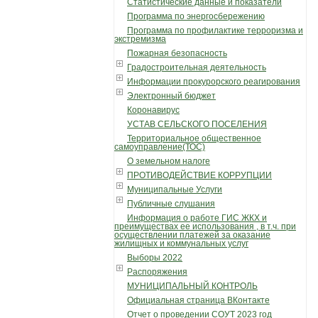
Статистические данные и показатели
Программа по энергосбережению
Программа по профилактике терроризма и
экстремизма
Пожарная безопасность
Градостроительная деятельность
Информации прокурорского реагирования
Электронный бюджет
Коронавирус
УСТАВ СЕЛЬСКОГО ПОСЕЛЕНИЯ
Территориальное общественное
самоуправление(ТОС)
О земельном налоге
ПРОТИВОДЕЙСТВИЕ КОРРУПЦИИ
Муниципальные Услуги
Публичные слушания
Информация о работе ГИС ЖКХ и
преимуществах ее использования , в т.ч. при
осуществлении платежей за оказание
жилищных и коммунальных услуг
Выборы 2022
Распоряжения
МУНИЦИПАЛЬНЫЙ КОНТРОЛЬ
Официальная страница ВКонтакте
Отчет о проведении СОУТ 2023 год