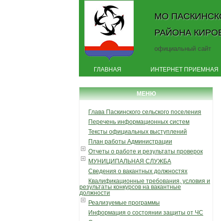
МО ПАСКИНСК
РАЙОНА КИРО
официальный сайт
ГЛАВНАЯ
ИНТЕРНЕТ ПРИЕМНАЯ
МЕНЮ
Глава Паскинского сельского поселения
Перечень информационных систем
Тексты официальных выступлений
План работы Администрации
Отчеты о работе и результаты проверок
МУНИЦИПАЛЬНАЯ СЛУЖБА
Сведения о вакантных должностях
Квалификационные требования, условия и
результаты конкурсов на вакантные
должности
Реализуемые программы
Информация о состоянии защиты от ЧС