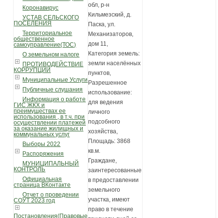
обл, р-н
Коронавирус
Кильмезский, д.
УСТАВ СЕЛЬСКОГО
ПОСЕЛЕНИЯ
Паска, ул.
Территориальное
Механизаторов,
общественное
дом 11,
самоуправление(ТОС)
Категория земель:
О земельном налоге
земли населённых
ПРОТИВОДЕЙСТВИЕ
КОРРУПЦИИ
пунктов,
Муниципальные Услуги
Разрешенное
Публичные слушания
использование:
Информация о работе
для ведения
ГИС ЖКХ и
преимуществах ее
личного
использования , в т.ч. при
подсобного
осуществлении платежей
за оказание жилищных и
хозяйства,
коммунальных услуг
Площадь: 3868
Выборы 2022
кв.м.
Распоряжения
Граждане,
МУНИЦИПАЛЬНЫЙ
КОНТРОЛЬ
заинтересованные
Официальная
в предоставлении
страница ВКонтакте
земельного
Отчет о проведении
участка, имеют
СОУТ 2023 год
право в течение
Постановления(Правовые