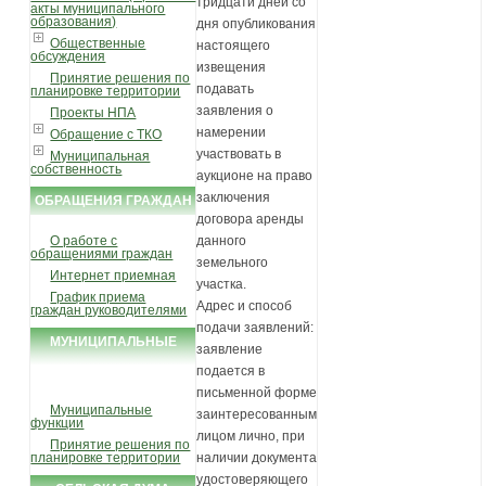
тридцати дней со
акты муниципального
образования)
дня опубликования
Общественные
настоящего
обсуждения
извещения
Принятие решения по
подавать
планировке территории
заявления о
Проекты НПА
намерении
Обращение с ТКО
участвовать в
Муниципальная
собственность
аукционе на право
заключения
ОБРАЩЕНИЯ ГРАЖДАН
договора аренды
О работе с
данного
обращениями граждан
земельного
Интернет приемная
участка.
График приема
Адрес и способ
граждан руководителями
подачи заявлений:
МУНИЦИПАЛЬНЫЕ
заявление
УСЛУГИ И ФУНКЦИИ
подается в
письменной форме
Муниципальные
заинтересованным
функции
лицом лично, при
Принятие решения по
планировке территории
наличии документа
удостоверяющего