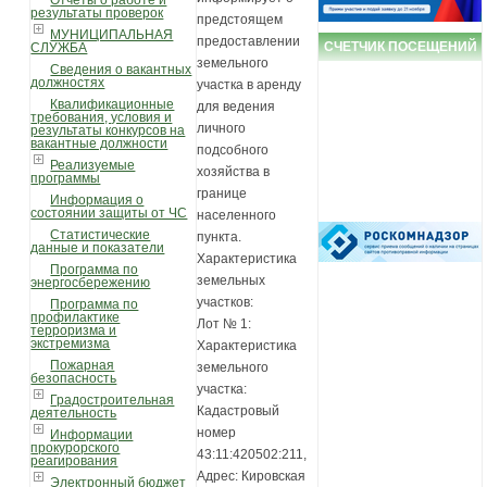
Отчеты о работе и
результаты проверок
предстоящем
МУНИЦИПАЛЬНАЯ
предоставлении
СЧЕТЧИК ПОСЕЩЕНИЙ
СЛУЖБА
земельного
Сведения о вакантных
должностях
участка в аренду
Квалификационные
для ведения
требования, условия и
личного
результаты конкурсов на
вакантные должности
подсобного
Реализуемые
хозяйства в
программы
границе
Информация о
состоянии защиты от ЧС
населенного
Статистические
пункта.
данные и показатели
Характеристика
Программа по
земельных
энергосбережению
участков:
Программа по
профилактике
Лот № 1:
терроризма и
экстремизма
Характеристика
Пожарная
земельного
безопасность
участка:
Градостроительная
Кадастровый
деятельность
номер
Информации
прокурорского
43:11:420502:211,
реагирования
Адрес: Кировская
Электронный бюджет