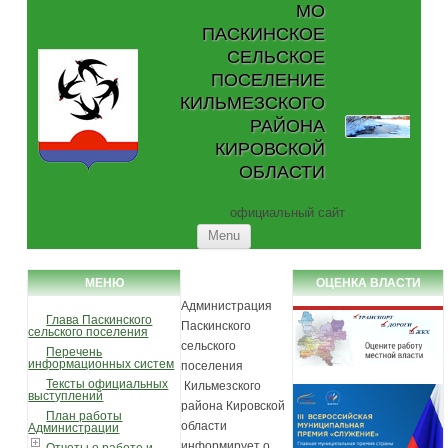
МО
ПАСКИНСКОЕ
СЕЛЬСКОЕ
ПОСЕЛЕНИЕ
КИЛЬМЕЗСКОГО
РАЙОНА
КИРОВСКОЙ
ОБЛАСТИ
официальный сайт
Skip to content
Menu
МЕНЮ
ОЦЕНКА ВЛАСТИ
Администрация
Глава Паскинского
Паскинского
сельского поселения
сельского
Перечень
информационных систем
поселения
Тексты официальных
Кильмезского
выступлений
района Кировской
План работы
области
Администрации
информирует о