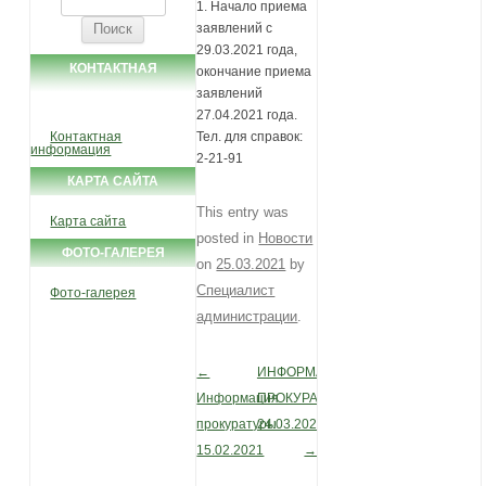
1. Начало приема
заявлений с
29.03.2021 года,
КОНТАКТНАЯ
окончание приема
заявлений
ИНФОРМАЦИЯ
27.04.2021 года.
Контактная
Тел. для справок:
информация
2-21-91
КАРТА САЙТА
This entry was
Карта сайта
posted in
Новости
ФОТО-ГАЛЕРЕЯ
on
25.03.2021
by
Специалист
Фото-галерея
администрации
.
←
ИНФОРМАЦИЯ
Post navigation
Информация
ПРОКУРАТУРА
прокуратуры
24.03.2021
15.02.2021
→