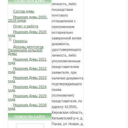
СЕЛЬСКАЯ ДУМА
личность, либо
посредством
Состав думы
почтового
Решения думы 2005-
2019 годов
отправления с
Отчет о работе
приложением
Решения Думы 2020
нотариально
года
заверенной копии
Проекты
документа,
Доходы депутатов
удостоверяющего
Паскинской сельской
Думы
личность, либо
Решения Думы 2021
уполномоченным
года
представителем
Решения Думы 2022
года
заявителя, при
Решения Думы 2023
наличии документа
года
подтверждающего
Решения Думы 2024
права
года
(полномочия)
Решения Думы 2025
года
представителя, по
Решения Думы 2026
адресу: 613591,
года
Кировская область,
ПОИСК ПО САЙТУ
Кильмезский р-н, д.
Паска, ул. Новая, д.
Найти: