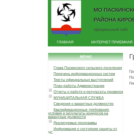
МО ПАСКИНСК
РАЙОНА КИРО
официальный сайт
ГЛАВНАЯ
ИНТЕРНЕТ ПРИЕМНАЯ
Г
МЕНЮ
Глава Паскинского сельского поселения
Гр
Перечень информационных систем
По
Тексты официальных выступлений
Пя
План работы Администрации
Отчеты о работе и результаты проверок
МУНИЦИПАЛЬНАЯ СЛУЖБА
Сведения о вакантных должностях
Квалификационные требования,
условия и результаты конкурсов на
вакантные должности
Реализуемые программы
Информация о состоянии защиты от
ЧС