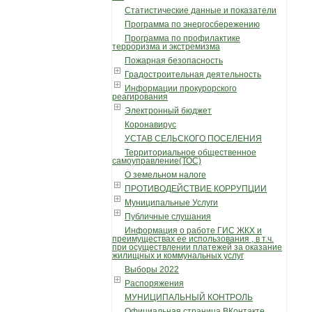
Статистические данные и показатели
Программа по энергосбережению
Программа по профилактике
терроризма и экстремизма
Пожарная безопасность
Градостроительная деятельность
Информации прокурорского
реагирования
Электронный бюджет
Коронавирус
УСТАВ СЕЛЬСКОГО ПОСЕЛЕНИЯ
Территориальное общественное
самоуправление(ТОС)
О земельном налоге
ПРОТИВОДЕЙСТВИЕ КОРРУПЦИИ
Муниципальные Услуги
Публичные слушания
Информация о работе ГИС ЖКХ и
преимуществах ее использования , в т.ч.
при осуществлении платежей за оказание
жилищных и коммунальных услуг
Выборы 2022
Распоряжения
МУНИЦИПАЛЬНЫЙ КОНТРОЛЬ
Официальная страница ВКонтакте